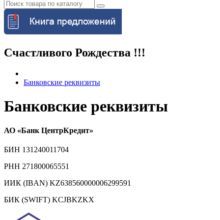
Счастливого Рождества !!!
Банковские реквизиты
Банковские реквизиты
АО «Банк ЦентрКредит»
БИН 131240011704
РНН 271800065551
ИИК (IBAN) KZ638560000006299591
БИК (SWIFT) KCJBKZKX